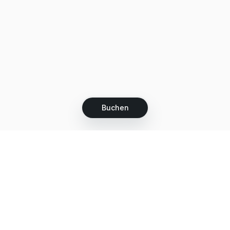
Buchen
Let's grow together
Get more customers 24/7 with your free
branded Booking Page.
Email