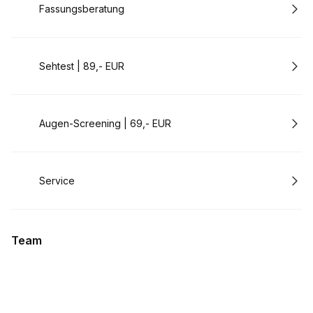
Buchen
Fassungsberatung
Buchen
Sehtest | 89,- EUR
Buchen
Augen-Screening | 69,- EUR
Buchen
Service
Team