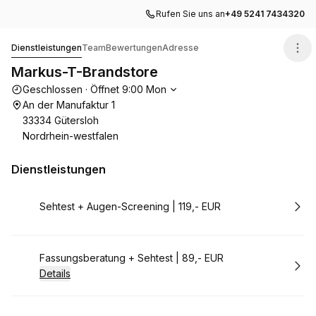
Rufen Sie uns an
+49 5241 7434320
Markus-T-Brandstore
Dienstleistungen
Team
Bewertungen
Adresse
Markus-T-Brandstore
Die Öffnungszeiten
Geschlossen
·
Öffnet
9:00
Mon
An der Manufaktur 1
33334 Gütersloh
Nordrhein-westfalen
Dienstleistungen
Buchen
Sehtest + Augen-Screening | 119,- EUR
Buchen
Fassungsberatung + Sehtest | 89,- EUR
Details